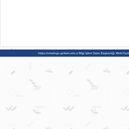
https://ortadogu.gelisim.edu.tr
Bilgi İşlem Daire Başkanlığı Web/Yazılı